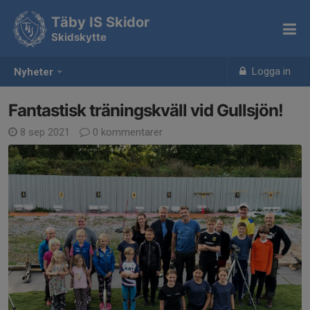
Täby IS Skidor
Skidskytte
Logga in
Nyheter
Fantastisk träningskväll vid Gullsjön!
8 sep 2021
0 kommentarer