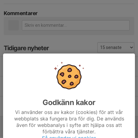
Kommentarer
Tidigare nyheter
Börja träna skidskytte
22 mar 2022
0
Täbys Skidskyttar har en egen WhatsApp grupp
17 dec 2021
0
Godkänn kakor
Snart är det dags för träning på Arninge GK!
14 nov 2021
0
Vi använder oss av kakor (cookies) för att vår
webbplats ska fungera bra för dig. De används
Fantastisk träningskväll vid Gullsjön!
även för webbanalys i syfte att hjälpa oss att
8 sep 2021
0
förbättra våra tjänster.
Så använder vi cookies