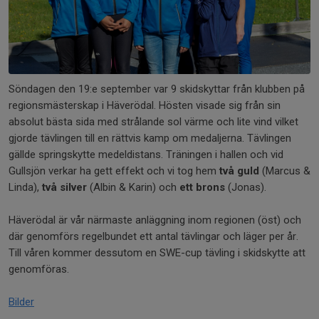
Söndagen den 19:e september var 9 skidskyttar från klubben på
regionsmästerskap i Häverödal. Hösten visade sig från sin
absolut bästa sida med strålande sol värme och lite vind vilket
gjorde tävlingen till en rättvis kamp om medaljerna. Tävlingen
gällde springskytte medeldistans. Träningen i hallen och vid
Gullsjön verkar ha gett effekt och vi tog hem
två guld
(Marcus &
Linda),
två silver
(Albin & Karin) och
ett brons
(Jonas).
Häverödal är vår närmaste anläggning inom regionen (öst) och
där genomförs regelbundet ett antal tävlingar och läger per år.
Till våren kommer dessutom en SWE-cup tävling i skidskytte att
genomföras.
Bilder