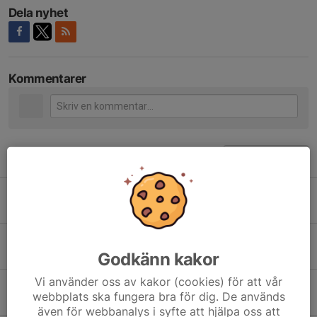
Dela nyhet
Kommentarer
Tidigare nyheter
Börja träna skidskytte
22 mar 2022
0
Täbys Skidskyttar har en egen WhatsApp grupp
17 dec 2021
0
Godkänn kakor
Vi använder oss av kakor (cookies) för att vår
Snart är det dags för träning på Arninge GK!
webbplats ska fungera bra för dig. De används
14 nov 2021
0
även för webbanalys i syfte att hjälpa oss att