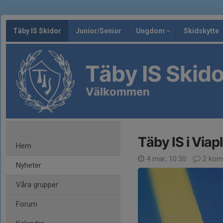
Täby IS Skidor
Junior/Senior
Ungdom
Skidskytte
Täby IS Skido
Välkommen
Täby IS i Viap
Hem
4 mar, 10:30
2 kom
Nyheter
Våra grupper
Forum