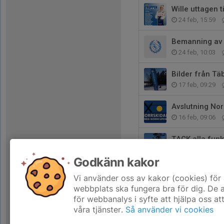
Wille uttagen t
24 feb, 15:59
Bemanning av 
24 feb, 10:03
Bilder från T
17 feb, 09:29
Avslutning Nor
16 feb, 09:06
TACK alla funk
15 feb, 17:29
Godkänn kakor
PM & Startlis
Vi använder oss av kakor (cookies) för 
13 feb, 15:05
webbplats ska fungera bra för dig. De
för webbanalys i syfte att hjälpa oss at
våra tjänster.
Så använder vi cookies