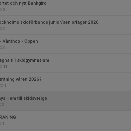
ortet och nytt Bankgiro
0
Stockholms skidförbunds junior/seniorläger 2026
0
 - Vårshop - Öppen
0
agna till skidgymnasium
11
träning våren 2026?
1
ays Hem till skidsverige
2
TRÄNING
4