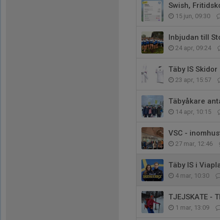
Swish, Fritidsk
15 jun, 09:30
Inbjudan till 
24 apr, 09:24
Täby IS Skidor
23 apr, 15:57
Täbyåkare ant
14 apr, 10:15
VSC - inomhus
27 mar, 12:46
Täby IS i Viapl
4 mar, 10:30
TJEJSKATE - 
1 mar, 13:09