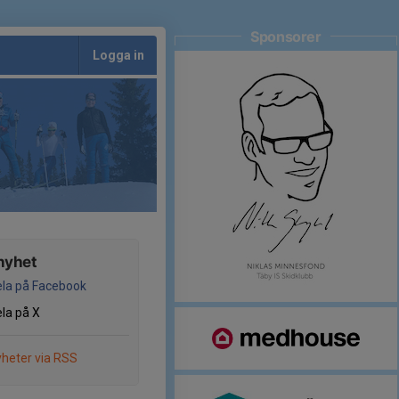
Sponsorer
Logga in
nyhet
la på Facebook
la på X
heter via RSS