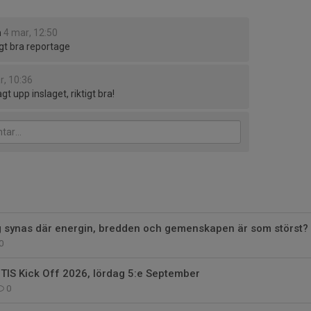
m
4 mar, 12:50
igt bra reportage
r, 10:36
agt upp inslaget, riktigt bra!
tag synas där energin, bredden och gemenskapen är som störst?
0
 TIS Kick Off 2026, lördag 5:e September
0