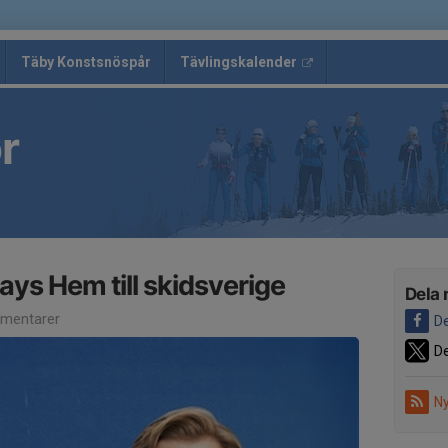
Täby Konstsnöspår
Tävlingskalender
r
lays Hem till skidsverige
Dela 
mentarer
De
De
Ny