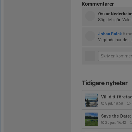
Kommentarer
Oskar Nederhei
Såg det igår. Väld
Johan Balck
6 ma
Vi gillade hur det l
Tidigare nyheter
Vill ditt före
8 jul, 18:58
Save the Date:
25 jun, 16:42