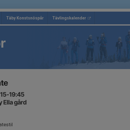
Täby Konstsnöspår
Tävlingskalender
r
ate
:15-19:45
 Ella gård
atestil