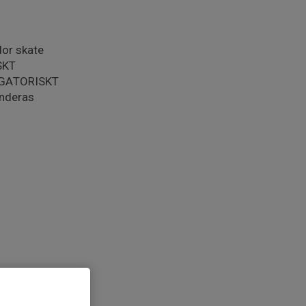
dor skate
SKT
LIGATORISKT
nderas