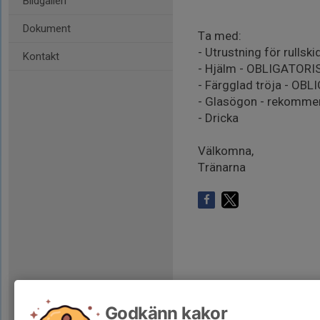
Bildgalleri
Dokument
Ta med:
- Utrustning för rullski
Kontakt
- Hjälm - OBLIGATORI
- Färgglad tröja - OB
- Glasögon - rekomme
- Dricka
Välkomna,
Tränarna
Godkänn kakor