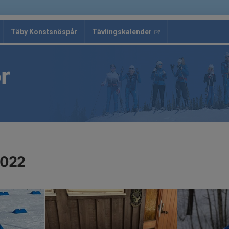
Täby Konstsnöspår
Tävlingskalender
r
2022