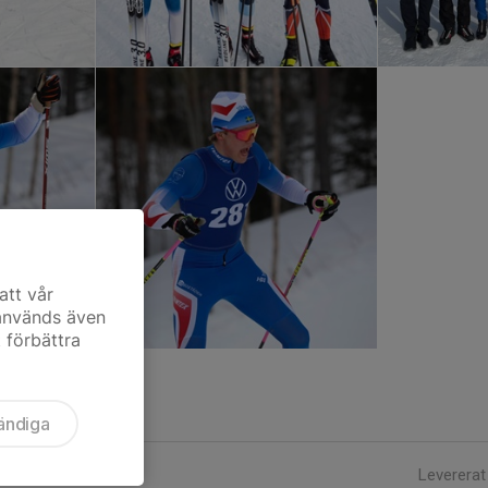
att vår
 används även
t förbättra
ändiga
Levererat