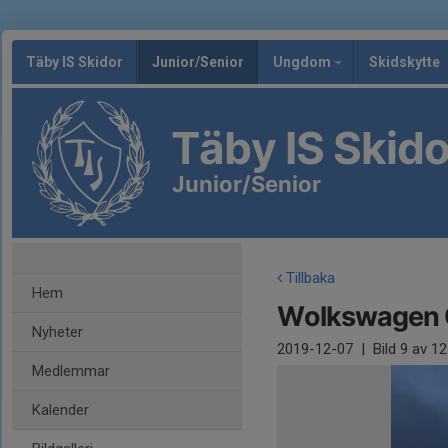
Täby IS Skidor
Junior/Senior
Ungdom
Skidskytte
Täby IS Skido
Junior/Senior
Tillbaka
Hem
Wolkswagen C
Nyheter
2019-12-07
|
Bild
9
av 12
Medlemmar
Kalender