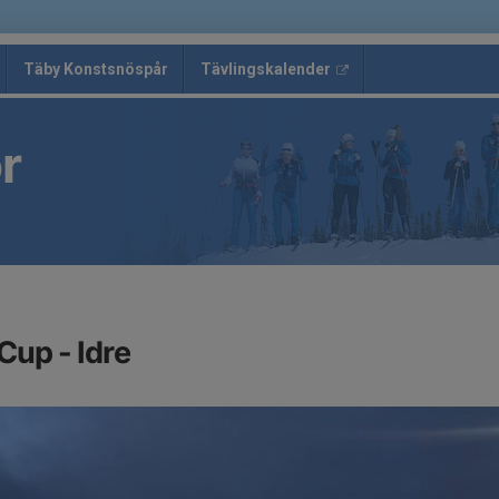
Täby Konstsnöspår
Tävlingskalender
r
up - Idre